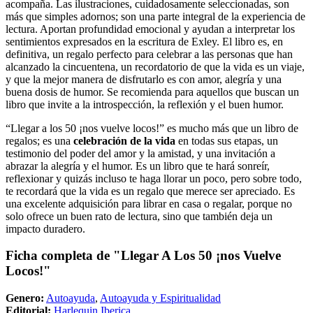
acompaña. Las ilustraciones, cuidadosamente seleccionadas, son
más que simples adornos; son una parte integral de la experiencia de
lectura. Aportan profundidad emocional y ayudan a interpretar los
sentimientos expresados en la escritura de Exley. El libro es, en
definitiva, un regalo perfecto para celebrar a las personas que han
alcanzado la cincuentena, un recordatorio de que la vida es un viaje,
y que la mejor manera de disfrutarlo es con amor, alegría y una
buena dosis de humor. Se recomienda para aquellos que buscan un
libro que invite a la introspección, la reflexión y el buen humor.
“Llegar a los 50 ¡nos vuelve locos!” es mucho más que un libro de
regalos; es una
celebración de la vida
en todas sus etapas, un
testimonio del poder del amor y la amistad, y una invitación a
abrazar la alegría y el humor. Es un libro que te hará sonreír,
reflexionar y quizás incluso te haga llorar un poco, pero sobre todo,
te recordará que la vida es un regalo que merece ser apreciado. Es
una excelente adquisición para librar en casa o regalar, porque no
solo ofrece un buen rato de lectura, sino que también deja un
impacto duradero.
Ficha completa de "Llegar A Los 50 ¡nos Vuelve
Locos!"
Genero:
Autoayuda
,
Autoayuda y Espiritualidad
Editorial:
Harlequin Iberica