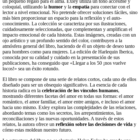
un pequeño regalo para el alma. Exley utiliza un tono accesible y
coloquial, utilizando la
humor
y la
empatía
para conectar con el
lector a nivel emocional. No pretende ofrecer soluciones fáciles, sino
más bien proporcionar un espacio para la reflexión y el auto-
conocimiento. La colección se caracteriza por sus ilustraciones,
cuidadosamente seleccionadas, que complementan y amplifican el
impacto emocional de cada historia. Estas imágenes, creadas con un
ojo artístico y un profundo sentido del color, contribuyen a la
atmósfera general del libro, haciendo de él un objeto de deseo tanto
para hombres como para mujeres. La edición de Harlequin Iberica,
conocida por su calidad y cuidado en la presentación de sus
publicaciones, ha conseguido que «Llegar a los 50 ¡nos vuelve
locos!» sea un éxito rotundo.
El libro se compone de una serie de relatos cortos, cada uno de ellos
diseñado para ser un obsequio significativo. La esencia de cada
historia radica en la
celebración de los vínculos humanos
,
mostrando diferentes facetas del amor en todas sus formas: el amor
romántico, el amor familiar, el amor entre amigos, e incluso el amor
hacia uno mismo. Exley explora las complejidades de las relaciones,
abordando temas como los secretos, los arrepentimientos, las
reconciliaciones y las nuevas oportunidades. A través de estos
relatos, la autora ofrece un
reflexión sobre las decisiones de vida
y
cómo estas moldean nuestro futuro.