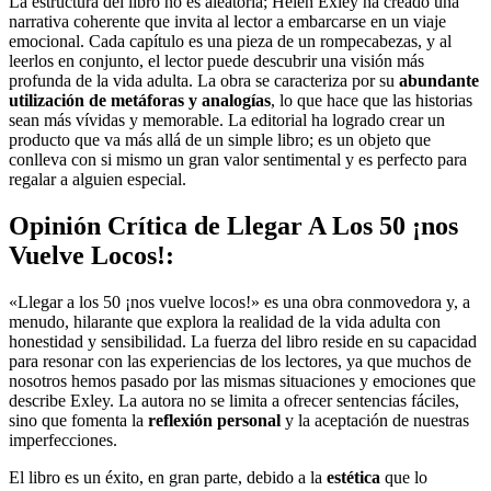
La estructura del libro no es aleatoria; Helen Exley ha creado una
narrativa coherente que invita al lector a embarcarse en un viaje
emocional. Cada capítulo es una pieza de un rompecabezas, y al
leerlos en conjunto, el lector puede descubrir una visión más
profunda de la vida adulta. La obra se caracteriza por su
abundante
utilización de metáforas y analogías
, lo que hace que las historias
sean más vívidas y memorable. La editorial ha logrado crear un
producto que va más allá de un simple libro; es un objeto que
conlleva con si mismo un gran valor sentimental y es perfecto para
regalar a alguien especial.
Opinión Crítica de Llegar A Los 50 ¡nos
Vuelve Locos!:
«Llegar a los 50 ¡nos vuelve locos!» es una obra conmovedora y, a
menudo, hilarante que explora la realidad de la vida adulta con
honestidad y sensibilidad. La fuerza del libro reside en su capacidad
para resonar con las experiencias de los lectores, ya que muchos de
nosotros hemos pasado por las mismas situaciones y emociones que
describe Exley. La autora no se limita a ofrecer sentencias fáciles,
sino que fomenta la
reflexión personal
y la aceptación de nuestras
imperfecciones.
El libro es un éxito, en gran parte, debido a la
estética
que lo