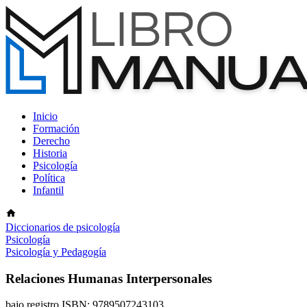
Inicio
Formación
Derecho
Historia
Psicología
Política
Infantil
Diccionarios de psicología
Psicología
Psicología y Pedagogía
Relaciones Humanas Interpersonales
bajo registro ISBN: 9789507243103