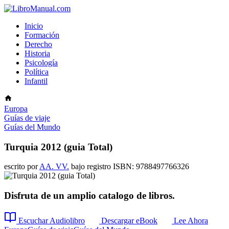
Inicio
Formación
Derecho
Historia
Psicología
Política
Infantil
Europa
Guías de viaje
Guías del Mundo
Turquia 2012 (guia Total)
escrito por
AA. VV.
bajo registro ISBN: 9788497766326
Disfruta de un amplio catalogo de libros.
Escuchar Audiolibro
Descargar eBook
Lee Ahora