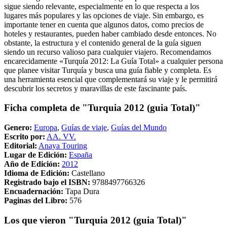
sigue siendo relevante, especialmente en lo que respecta a los
lugares más populares y las opciones de viaje. Sin embargo, es
importante tener en cuenta que algunos datos, como precios de
hoteles y restaurantes, pueden haber cambiado desde entonces. No
obstante, la estructura y el contenido general de la guía siguen
siendo un recurso valioso para cualquier viajero. Recomendamos
encarecidamente «Turquía 2012: La Guía Total» a cualquier persona
que planee visitar Turquía y busca una guía fiable y completa. Es
una herramienta esencial que complementará su viaje y le permitirá
descubrir los secretos y maravillas de este fascinante país.
Ficha completa de "Turquia 2012 (guia Total)"
Genero:
Europa
,
Guías de viaje
,
Guías del Mundo
Escrito por:
AA. VV.
Editorial:
Anaya Touring
Lugar de Edición:
España
Año de Edición:
2012
Idioma de Edición:
Castellano
Registrado bajo el ISBN:
9788497766326
Encuadernación:
Tapa Dura
Paginas del Libro:
576
Los que vieron "Turquia 2012 (guia Total)"